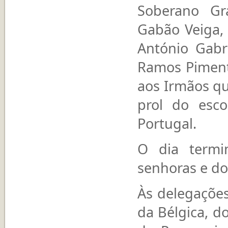
Soberano Gr
Gabão Veiga, 
António Gabr
Ramos Piment
aos Irmãos qu
prol do esc
Portugal.
O dia term
senhoras e dos
Às delegaçõe
da Bélgica, do