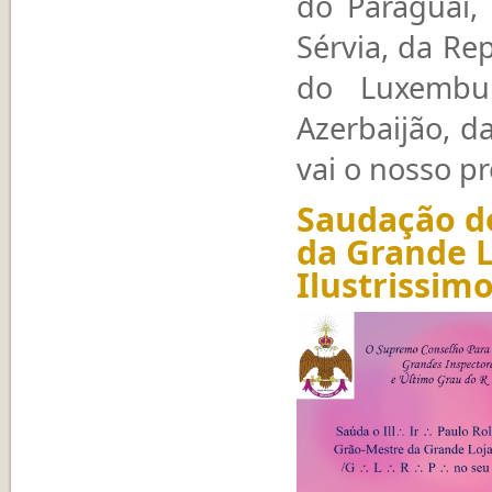
do Paraguai, 
Sérvia, da Re
do Luxembur
Azerbaijão, d
vai o nosso p
Saudação d
da Grande L
Ilustrissim