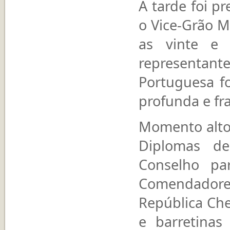
A tarde foi p
o Vice-Grão M
as vinte e 
representant
Portuguesa 
profunda e fr
Momento alto 
Diplomas d
Conselho pa
Comendadores
República Che
e barretina