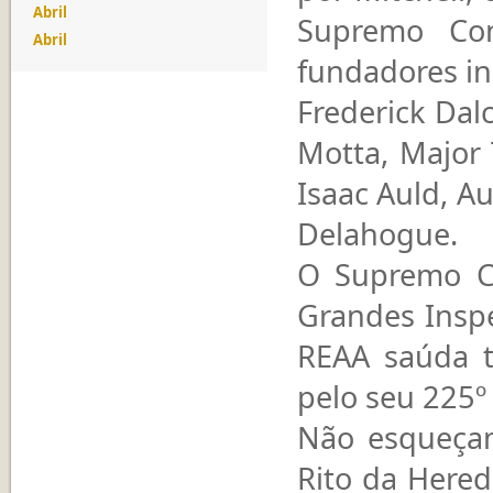
Abril
Supremo Co
Abril
fundadores inc
Frederick Dal
Motta, Major 
Isaac Auld, Au
Delahogue.
O Supremo Co
Grandes Inspe
REAA saúda t
pelo seu 225º
Não esqueçam
Rito da Hered