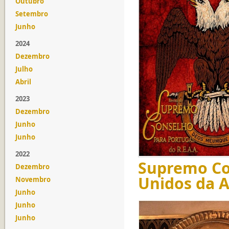
Outubro
Setembro
Junho
2024
Dezembro
Julho
Abril
2023
Dezembro
Junho
Junho
2022
Supremo Co
Dezembro
Unidos da 
Novembro
Junho
Junho
Junho